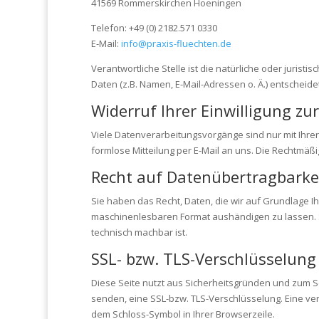
41569 Rommerskirchen Hoeningen
Telefon: +49 (0) 2182.571 0330
E-Mail:
info@praxis-fluechten.
de
Verantwortliche Stelle ist die natürliche oder juri
Daten (z.B. Namen, E-Mail-Adressen o. Ä.) entscheidet
Widerruf Ihrer Einwilligung z
Viele Datenverarbeitungsvorgänge sind nur mit Ihrer a
formlose Mitteilung per E-Mail an uns. Die Rechtmäß
Recht auf Datenübertragbarke
Sie haben das Recht, Daten, die wir auf Grundlage Ihr
maschinenlesbaren Format aushändigen zu lassen. So
technisch machbar ist.
SSL- bzw. TLS-Verschlüsselung
Diese Seite nutzt aus Sicherheitsgründen und zum Sc
senden, eine SSL-bzw. TLS-Verschlüsselung. Eine ver
dem Schloss-Symbol in Ihrer Browserzeile.