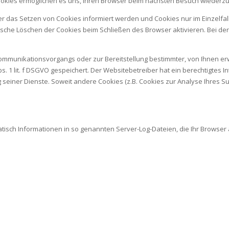
Cookies ermöglichen es uns, Ihren Browser beim nächsten Besuch wiederz
ber das Setzen von Cookies informiert werden und Cookies nur im Einzelfa
sche Löschen der Cookies beim Schließen des Browser aktivieren. Bei der
ommunikationsvorgangs oder zur Bereitstellung bestimmter, von Ihnen er
bs. 1 lit. f DSGVO gespeichert. Der Websitebetreiber hat ein berechtigtes
g seiner Dienste. Soweit andere Cookies (z.B. Cookies zur Analyse Ihres 
tisch Informationen in so genannten Server-Log-Dateien, die Ihr Browser a