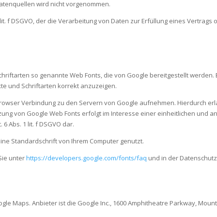
atenquellen wird nicht vorgenommen.
1 lit. f DSGVO, der die Verarbeitung von Daten zur Erfüllung eines Vertrag
chriftarten so genannte Web Fonts, die von Google bereitgestellt werden. B
te und Schriftarten korrekt anzuzeigen.
wser Verbindung zu den Servern von Google aufnehmen. Hierdurch erlan
ung von Google Web Fonts erfolgt im Interesse einer einheitlichen und 
 6 Abs. 1 lit. f DSGVO dar.
eine Standardschrift von Ihrem Computer genutzt.
Sie unter
https://developers.google.com/fonts/faq
und in der Datenschutz
ogle Maps. Anbieter ist die Google Inc., 1600 Amphitheatre Parkway, Mount