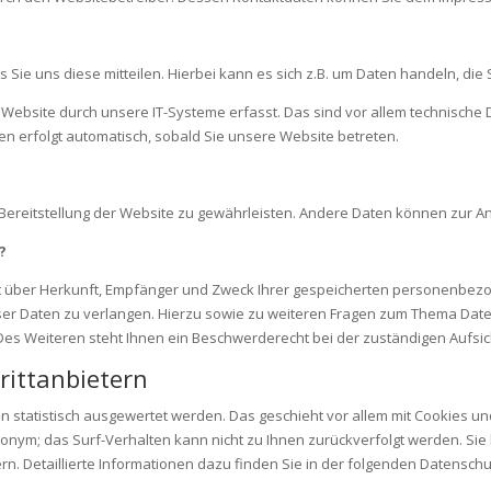
ie uns diese mitteilen. Hierbei kann es sich z.B. um Daten handeln, die 
bsite durch unsere IT-Systeme erfasst. Das sind vor allem technische D
ten erfolgt automatisch, sobald Sie unsere Website betreten.
ie Bereitstellung der Website zu gewährleisten. Andere Daten können zur 
?
nft über Herkunft, Empfänger und Zweck Ihrer gespeicherten personenbez
eser Daten zu verlangen. Hierzu sowie zu weiteren Fragen zum Thema Daten
 Weiteren steht Ihnen ein Beschwerderecht bei der zuständigen Aufsic
rittanbietern
n statistisch ausgewertet werden. Das geschieht vor allem mit Cookies 
anonym; das Surf-Verhalten kann nicht zu Ihnen zurückverfolgt werden. S
n. Detaillierte Informationen dazu finden Sie in der folgenden Datenschu