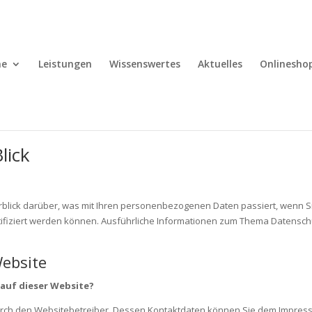
e
Leistungen
Wissenswertes
Aktuelles
Onlinesho
lick
rblick darüber, was mit Ihren personenbezogenen Daten passiert, wenn
entifiziert werden können. Ausführliche Informationen zum Thema Datensc
ebsite
 auf dieser Website?
durch den Websitebetreiber. Dessen Kontaktdaten können Sie dem Impre