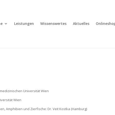
e
Leistungen
Wissenswertes
Aktuelles
Onlinesho
rmedizinischen Universität Wien
iversität Wien
tilien, Amphibien und Zierfische: Dr. Veit Kostka (Hamburg)