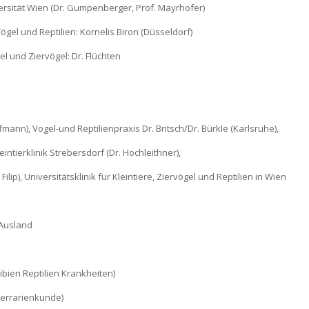
ersität Wien (Dr. Gumpenberger, Prof. Mayrhofer)
Vögel und Reptilien: Kornelis Biron (Düsseldorf)
el und Ziervögel: Dr. Flüchten
mann), Vogel-und Reptilienpraxis Dr. Britsch/Dr. Bürkle (Karlsruhe),
leintierklinik Strebersdorf (Dr. Hochleithner),
. Filip), Universitätsklinik für Kleintiere, Ziervögel und Reptilien in Wien
 Ausland
ien Reptilien Krankheiten)
Terrarienkunde)