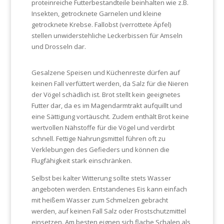
proteinreiche Futterbestandteile beinhalten wie z.B.
Insekten, getrocknete Garnelen und kleine
getrocknete Krebse. Fallobst (verrottete Äpfel)
stellen unwiderstehliche Leckerbissen für Amseln
und Drosseln dar.
Gesalzene Speisen und Küchenreste dürfen auf
keinen Fall verfüttert werden, da Salz für die Nieren
der Vögel schädlich ist. Brot stellt kein geeignetes
Futter dar, da es im Magendarmtrakt aufquillt und
eine Sättigung vortäuscht. Zudem enthält Brot keine
wertvollen Nähstoffe für die Vögel und verdirbt
schnell. Fettige Nahrungsmittel führen oft zu
Verklebungen des Gefieders und können die
Flugfähigkeit stark einschränken.
Selbst bei kalter Witterung sollte stets Wasser
angeboten werden. Entstandenes Eis kann einfach
mit heißem Wasser zum Schmelzen gebracht
werden, auf keinen Fall Salz oder Frostschutzmittel
einsetzen. Am besten eignen sich flache Schalen als