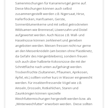
Samenmischungen für Kanarienvögel gerne auf.
Diese Mischungen können auch selbst
zusammengestellt werden z.B. Nigersaat, Hirse,
Haferflocken, Hanfsamen, Gerste,
Sonnenblumenkerne und mit selbst getrockneten
Wildsamen wie Brennesel, Löwenzahn und Distel
aufgewertet werden. Auch Nüsse z.B. Wall- und
Haselnüsse können zerkleinert und gerieben
angeboten werden. Meisen fressen nicht nur gerne
an den Meisenknödeln (am besten ohne Plastiknetz,
da Gefahr des Hängenbleibens), sondern freuen
sich auch über halbierte Kokosnüsse die mit der
Schnittfläche nach unten aufgehängt werden.
Trockenfrüchte (Sultaninen, Pflaumen, Aprikosen,
Äpfel, etc.) sollten vorher kurz in Wasser eingeweicht
werden. Für insektenfressende Vögel wie z.B.
Amseln, Drosseln, Rotkehlchen, Staren und
Zaunkönigen können spezielle
Weichfuttermischungen hergestellt werden bzw. als
„Winterweichfutter“ erworben werden.
Diese sollten